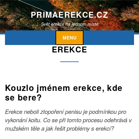
S
k
PRIMAEREKCE.CZ
i
Svět erekce na jednom místě
p
t
MENU
o
EREKCE
c
o
n
t
e
Kouzlo jménem erekce, kde
n
t
se bere?
Erekce neboli ztopoření penisu je podmínkou pro
vykonání koitu. Co se při tomto procesu odehrává v
mužském těle a jak řešit problémy s erekcí?