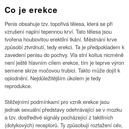
Co je erekce
Penis obsahuje tzv. topořivá tělesa, která se při
vzrušení naplní tepennou krví. Tato tělesa jsou
tvořena houbovitou erektilní tkání. Městnání krve
způsobí ztvrdnutí, tedy erekci. Ta je předpokladem k
zavedení penisu do pochvy. Vla stní koitus nicméně
není ještě hlavním cílem erekce, tím je teprve výron
semene skrze močovou trubici. Takto může dojít k
oplodnění. Nejdůležitějším úkolem je tedy
reprodukce.
Stěžejními podmínkami pro vznik erekce jsou
jednak sexuální představy odehrávající se v mozku
a tzv. dostředivé signály pocházející z taktilních
(dotykových) receptorů. Ty způsobují roztažení cév,