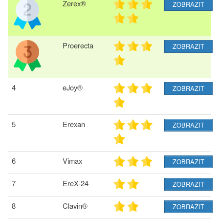
Zerex®
ZOBRAZIT
Proerecta
ZOBRAZIT
4
eJoy®
ZOBRAZIT
5
Erexan
ZOBRAZIT
6
Vimax
ZOBRAZIT
7
EreX-24
ZOBRAZIT
8
Clavin®
ZOBRAZIT