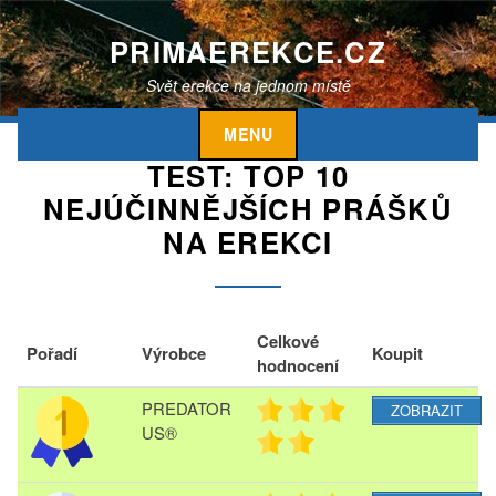
S
k
PRIMAEREKCE.CZ
i
Svět erekce na jednom místě
p
t
MENU
o
TEST: TOP 10
c
o
NEJÚČINNĚJŠÍCH PRÁŠKŮ
n
NA EREKCI
t
e
n
t
Celkové
Pořadí
Výrobce
Koupit
hodnocení
PREDATOR
ZOBRAZIT
US®